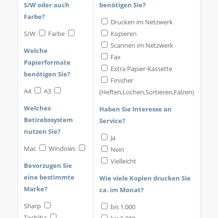
S/W oder auch
benötigen Sie?
Farbe?
Drucken im Netzwerk
S/W
Farbe
Kopieren
Scannen im Netzwerk
Welche
Fax
Papierformate
Extra Papier-Kassette
benötigen Sie?
Finisher
A4
A3
(Heften,Lochen,Sortieren,Falzen)
Welches
Haben Sie Interesse an
Betirebssystem
Service?
nutzen Sie?
Ja
Mac
Windows
Nein
Vielleicht
Bevorzugen Sie
eine bestimmte
Wie viele Kopien drucken Sie
Marke?
ca. im Monat?
Sharp
bis 1.000
Toshiba